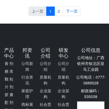
上一页
1
2
下一页
产品
邦资
公司
研发
公司信息
中心
讯
介绍
中心
公司地址：广西
膏 剂
公司新
公司介
公司介
钦州市钦北区皇
闻
绍
绍
马工业园
糖 浆
行业资
质量机
质量机
公司电话：0777-
颗 粒
讯
构
构
3889528
片 剂
家庭护
企业架
企业架
邮政编码：
胶 囊
理
构
构
535038
酊 剂
商标展
社会责
社会责