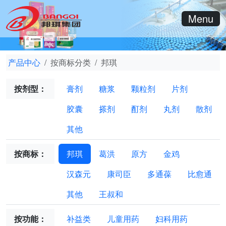
Menu
产品中心
按商标分类
邦琪
按剂型：
膏剂
糖浆
颗粒剂
片剂
胶囊
搽剂
酊剂
丸剂
散剂
其他
按商标：
邦琪
葛洪
原方
金鸡
汉森元
康司臣
多通葆
比愈通
其他
王叔和
按功能：
补益类
儿童用药
妇科用药