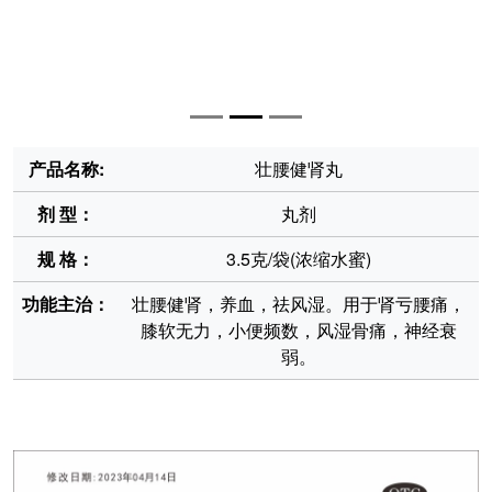
产品名称:
壮腰健肾丸
剂 型：
丸剂
规 格：
3.5克/袋(浓缩水蜜)
功能主治：
壮腰健肾，养血，祛风湿。用于肾亏腰痛，
膝软无力，小便频数，风湿骨痛，神经衰
弱。