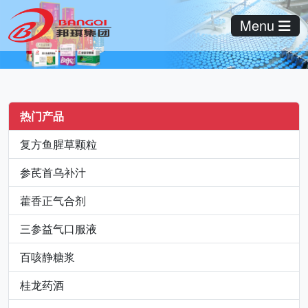
Menu
热门产品
复方鱼腥草颗粒
参芪首乌补汁
藿香正气合剂
三参益气口服液
百咳静糖浆
桂龙药酒