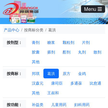
Menu
产品中心
按商标分类
葛洪
按剂型：
膏剂
糖浆
颗粒剂
片剂
胶囊
搽剂
酊剂
丸剂
散剂
其他
按商标：
邦琪
葛洪
原方
金鸡
汉森元
康司臣
多通葆
比愈通
其他
王叔和
按功能：
补益类
儿童用药
妇科用药