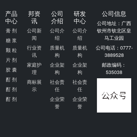
产品
邦资
公司
研发
公司信息
中心
讯
介绍
中心
公司地址：广西
膏 剂
公司新
公司介
公司介
钦州市钦北区皇
闻
绍
绍
马工业园
糖 浆
行业资
质量机
质量机
公司电话：0777-
颗 粒
讯
构
构
3889528
片 剂
家庭护
企业架
企业架
邮政编码：
胶 囊
理
构
构
535038
酊 剂
商标展
社会责
社会责
酊 剂
示
任
任
酊 剂
企业荣
企业荣
誉
誉