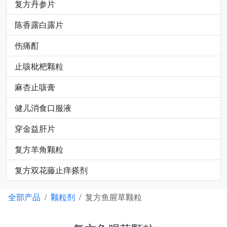
复方丹参片
陈香露白露片
伤痛酊
止咳枇杷颗粒
麻杏止咳膏
健儿消食口服液
穿金益肝片
复方羊角颗粒
复方双花藤止痒搽剂
全部产品
颗粒剂
复方鱼腥草颗粒