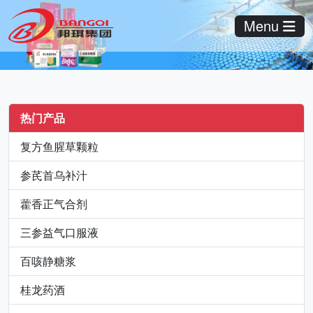
Menu
热门产品
复方鱼腥草颗粒
参芪首乌补汁
藿香正气合剂
三参益气口服液
百咳静糖浆
桂龙药酒