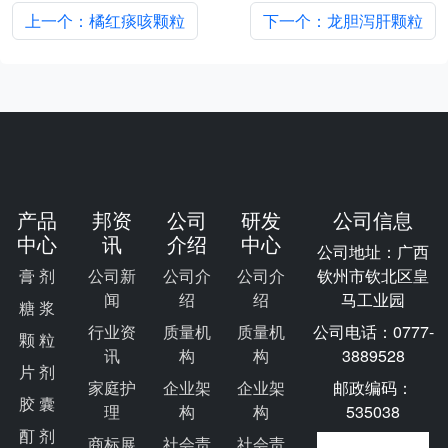
上一个：橘红痰咳颗粒
下一个：龙胆泻肝颗粒
产品
邦资
公司
研发
公司信息
中心
讯
介绍
中心
公司地址：广西
膏 剂
公司新
公司介
公司介
钦州市钦北区皇
闻
绍
绍
马工业园
糖 浆
行业资
质量机
质量机
公司电话：0777-
颗 粒
讯
构
构
3889528
片 剂
家庭护
企业架
企业架
邮政编码：
胶 囊
理
构
构
535038
酊 剂
商标展
社会责
社会责