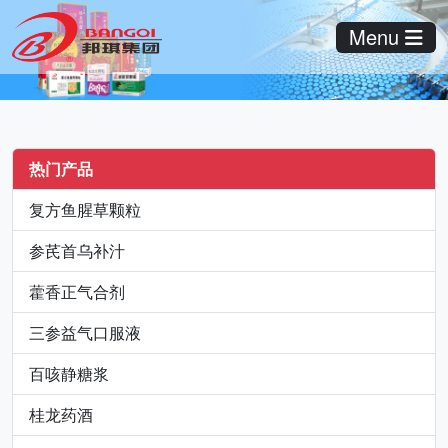
Menu
热门产品
复方鱼腥草颗粒
参芪首乌补汁
藿香正气合剂
三参益气口服液
百咳静糖浆
桂龙药酒