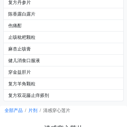
复方丹参片
陈香露白露片
伤痛酊
止咳枇杷颗粒
麻杏止咳膏
健儿消食口服液
穿金益肝片
复方羊角颗粒
复方双花藤止痒搽剂
全部产品
片剂
清感穿心莲片