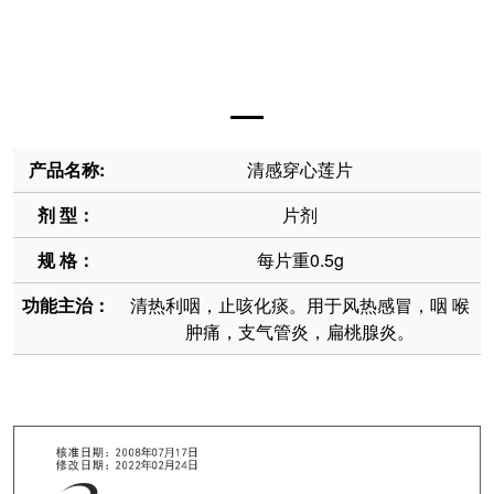
产品名称:
清感穿心莲片
剂 型：
片剂
规 格：
每片重0.5g
功能主治：
清热利咽，止咳化痰。用于风热感冒，咽 喉
肿痛，支气管炎，扁桃腺炎。