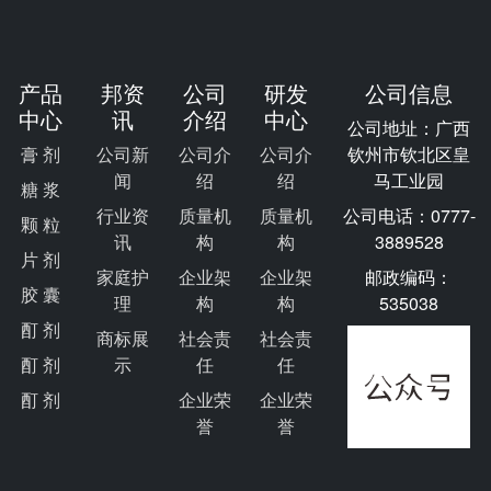
产品
邦资
公司
研发
公司信息
中心
讯
介绍
中心
公司地址：广西
膏 剂
公司新
公司介
公司介
钦州市钦北区皇
闻
绍
绍
马工业园
糖 浆
行业资
质量机
质量机
公司电话：0777-
颗 粒
讯
构
构
3889528
片 剂
家庭护
企业架
企业架
邮政编码：
胶 囊
理
构
构
535038
酊 剂
商标展
社会责
社会责
酊 剂
示
任
任
酊 剂
企业荣
企业荣
誉
誉