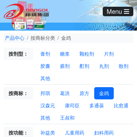
Menu
产品中心
按商标分类
金鸡
按剂型：
膏剂
糖浆
颗粒剂
片剂
胶囊
搽剂
酊剂
丸剂
散剂
其他
按商标：
邦琪
葛洪
原方
金鸡
汉森元
康司臣
多通葆
比愈通
其他
王叔和
按功能：
补益类
儿童用药
妇科用药