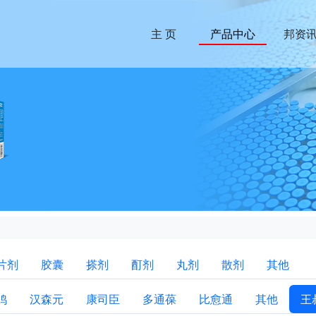
主 页
产品中心
邦资
片剂
胶囊
搽剂
酊剂
丸剂
散剂
其他
鸡
汉森元
康司臣
多通葆
比愈通
其他
王