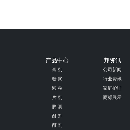
产品中心
邦资讯
膏 剂
公司新闻
糖 浆
行业资讯
颗 粒
家庭护理
片 剂
商标展示
胶 囊
酊 剂
酊 剂