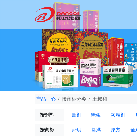
产品中心
按商标分类
王叔和
按剂型：
膏剂
糖浆
颗粒剂
按商标：
邦琪
葛洪
原方
金