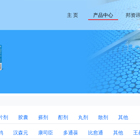
主 页
产品中心
邦资
片剂
胶囊
搽剂
酊剂
丸剂
散剂
其他
鸡
汉森元
康司臣
多通葆
比愈通
其他
王