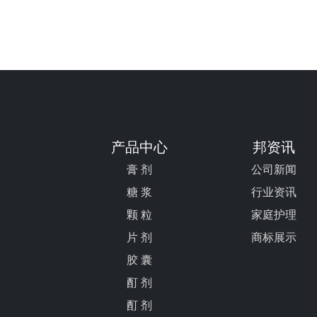
产品中心
邦资讯
膏 剂
公司新闻
糖 浆
行业资讯
颗 粒
家庭护理
片 剂
商标展示
胶 囊
酊 剂
酊 剂