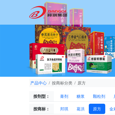
产品中心
按商标分类
原方
按剂型：
膏剂
糖浆
颗粒剂
按商标：
邦琪
葛洪
原方
金