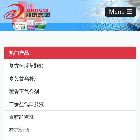
Menu
热门产品
复方鱼腥草颗粒
参芪首乌补汁
藿香正气合剂
三参益气口服液
百咳静糖浆
桂龙药酒