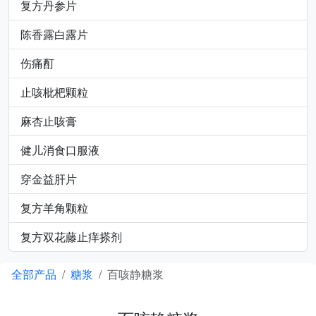
复方丹参片
陈香露白露片
伤痛酊
止咳枇杷颗粒
麻杏止咳膏
健儿消食口服液
穿金益肝片
复方羊角颗粒
复方双花藤止痒搽剂
全部产品
糖浆
百咳静糖浆